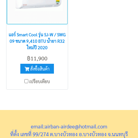
แอร์ Smart Cool รุ่น SJ-W / SWG
09 ขนาด 9,410 BTU น้ำยา R32
ใหม่ปี 2020
฿11,900
สั่งซื้อสินค้า
เปรียบเทียบ
email:airban-airdee@hotmail.com
ที่ตั้ง เลขที่ 99/274 ต.บางบัวทอง อ.บางบัวทอง จ.นนทบุรี