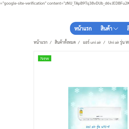
="google-site-verification" content="zNU_TApB9Tq38vDUb_d6vJEDBFu2
หน้าแรก
สินค้า
หน้าแรก
สินค้าทั้งหมด
แอร์ uni air
Uni air รุ่
New