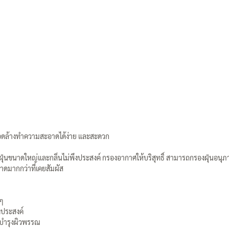
ถอดล้างทำความสะอาดได้ง่าย และสะดวก
่นขนาดใหญ่และกลิ่นไม่พึงประสงค์ กรองอากาศให้บริสุทธิ์ สามารถกรองฝุ่นอนุภา
อาดมากกว่าที่เคยสัมผัส
งๆ
งประสงค์
ะบำรุงผิวพรรณ