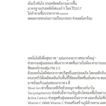
เย็นเร็วทันใจ ประหยัดพลังงานมากขึ้น
มาตรฐานประหยัดไฟเบอร์ 5 ใหม่ ปี2017
ไม่ทำลายชั้นบรรยากาศ ozone
ลดผลกระทบต่อภาวะเรือนกระจก ช่วยลดโลกร้อน
เทคโนโลยีเพื่อสุขภาพ " แผ่นกรองอากาศขนาดใหญ่ "
ช่วยกรองฝุ่นละออง เพิ่มอากาศ สดชื่นภายในห้อง สามารถ
ฟิลเตอร์กรองฝุ่น PM 2.5
ด้วยเทคโนโลยีฟอกอากาศบริสุทธิ์และปลอดภัย โดยจะดักจับฝุ
ครอบครัวได้เพลิดเพลินกับพื้นที่ใช้สอยที่สดชื่นเย็นสบาย สะ
มาพร้อมกับแผ่นฟอกอากาศ 4 สี
Silver ion ฆ่าเชื้อแบคทีเรียด้วยอนุภาคชิลเวอร์นาโน
Tea polyphenols ช่วยยับยั้งการเจริญเติบโตของเชื้อโรคต่า
Active Carbon ช่วยดูดซับฝุ่นละอองในอากาศ และกลิ่นไม่พึ
Vitamin C ปล่อย Vitamin C ช่วยเสริมสร้างภูมิต้านทาน แล