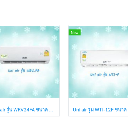
New
Uni air รุ่น WRV24FA ขนาด 24,062 BTU (R32) ปี2021