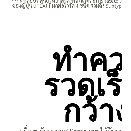
*** ทดสอบที่ศูนย์วิทยาศาสตร์สิ่งแวดล้อม Kitasato (ญี
ของญี่ปุ่น (ITEA) มีผลต่อไวรัส 4 ชนิด รวมถึง Subt
แ
ทำควา
รวดเร็
กว้า
เครื่องปรับอากาศ Samsung ได้รับการอ