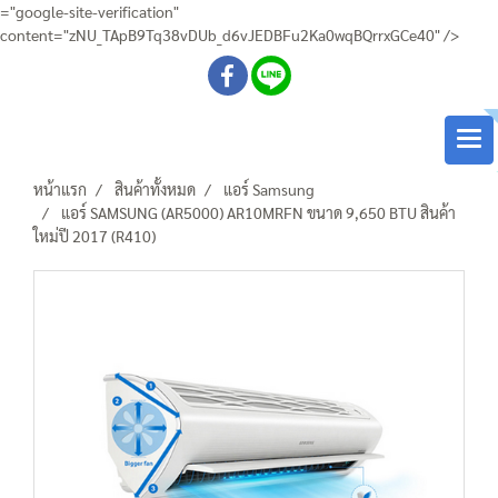
="google-site-verification"
content="zNU_TApB9Tq38vDUb_d6vJEDBFu2Ka0wqBQrrxGCe40" />
หน้าแรก
สินค้าทั้งหมด
แอร์ Samsung
แอร์ SAMSUNG (AR5000) AR10MRFN ขนาด 9,650 BTU สินค้า
ใหม่ปี 2017 (R410)