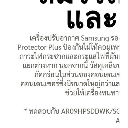
และ
เครื่องปรับอากาศ Samsung รองรั
Protector Plus ป้องกันไม่ให้คอมเพร
ภาวะไฟกระชากและกระแสไฟที่ผันผวน โ
แยกต่างหาก นอกจากนี้ วัสดุเคลือบผิว
กัดกร่อนในส่วนของคอนเดนเซอร์ แ
คอนเดนเซอร์ซึ่งมีขนาดใหญ่กว่าและก
ช่วยให้เครื่องทนทานต่
* ทดสอบกับ AR09HPSDDWK/SG เปรีย
AR0