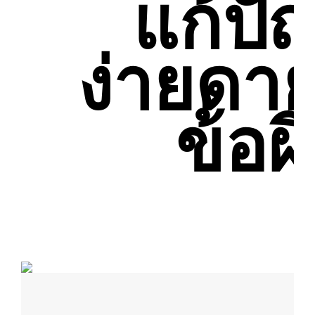
แก้ปั
ง่ายดา
ข้อ