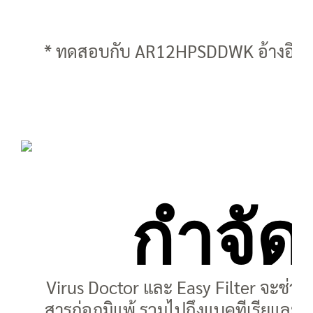
* ทดสอบกับ AR12HPSDDWK อ้างอิงการ
กำจัดเ
Virus Doctor และ Easy Filter จะช่
สารก่อภูมิแพ้ รวมไปถึงแบคทีเรียและไว