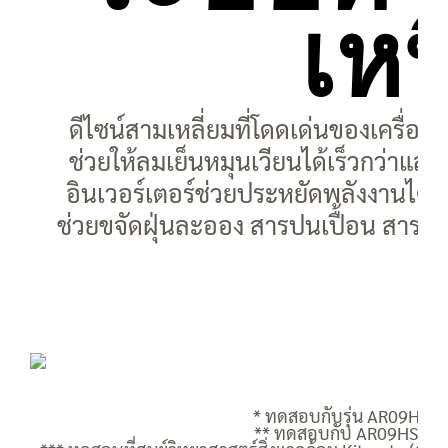
เหน
ดีไซน์สามเหลี่ยมที่โดดเด่นของเครื
ช่วยให้ลมเย็นหมุนเวียนได้เร็วกว่าและ
อินเวอร์เตอร์ช่วยประหยัดพลังงานได้ม
ช่วยขจัดฝุ่นละออง สารปนเปื้อน สารก่อ
* ทดสอบกับรุ่น AR09HSFS
** ทดสอบกับ AR09HSSDAW