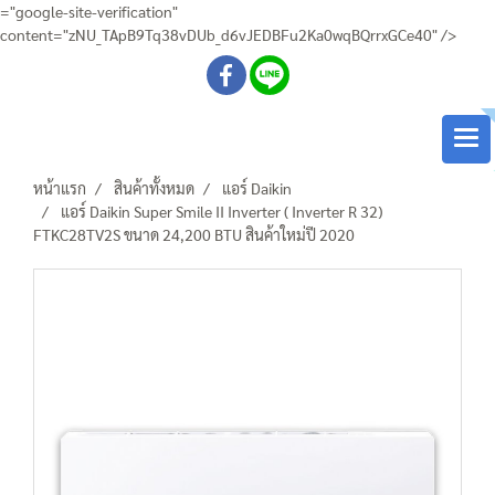
="google-site-verification"
content="zNU_TApB9Tq38vDUb_d6vJEDBFu2Ka0wqBQrrxGCe40" />
หน้าแรก
สินค้าทั้งหมด
แอร์ Daikin
แอร์ Daikin Super Smile II Inverter ( Inverter R 32)
FTKC28TV2S ขนาด 24,200 BTU สินค้าใหม่ปี 2020