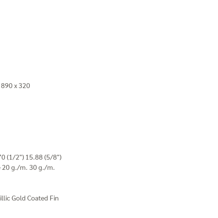
 890 x 320
70 (1/2") 15.88 (5/8")
e 20 g./m. 30 g./m.
illic Gold Coated Fin