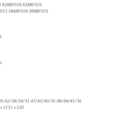
013 42ABF018 42ABF025
BF013 38ABF018 38ABF025
8
z.
31/25 42/38/34/31 47/42/40/35 48/44/41/36
 x 1121 x 230