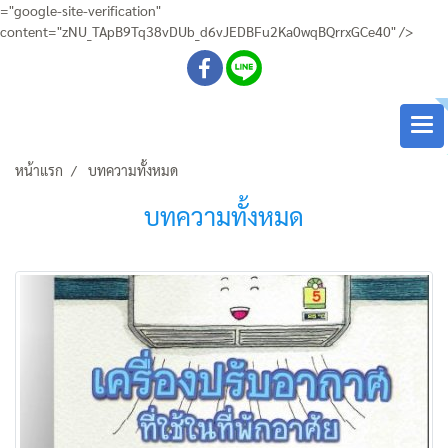
="google-site-verification"
content="zNU_TApB9Tq38vDUb_d6vJEDBFu2Ka0wqBQrrxGCe40" />
หน้าแรก
บทความทั้งหมด
บทความทั้งหมด