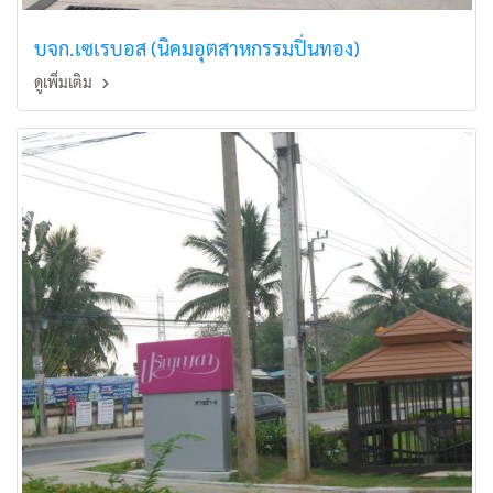
บจก.เซเรบอส (นิคมอุตสาหกรรมปิ่นทอง)
ดูเพิ่มเติม